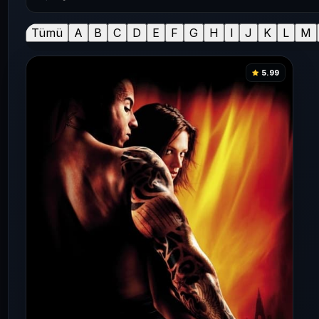
Tümü
A
B
C
D
E
F
G
H
I
J
K
L
M
5.99