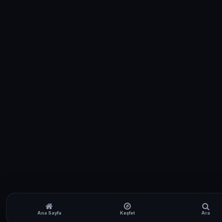
Ana Sayfa
Keşfet
Ara