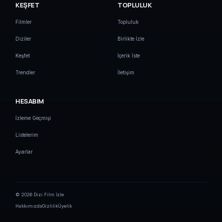
KEŞFET
TOPLULUK
Filmler
Topluluk
Diziler
Birlikte İzle
Keşfet
İçerik İste
Trendler
İletişim
HESABIM
İzleme Geçmişi
Listelerim
Ayarlar
© 2026 Dizi Film İzle
Hakkımızda
Gizlilik
Üyelik