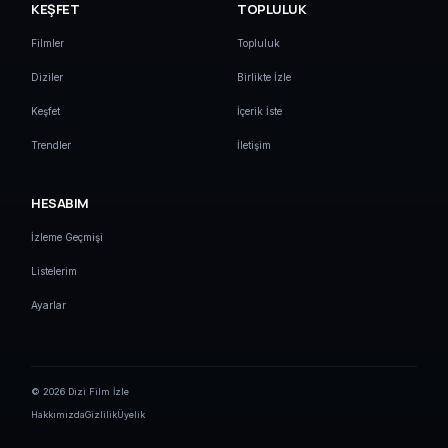
KEŞFET
TOPLULUK
Filmler
Topluluk
Diziler
Birlikte İzle
Keşfet
İçerik İste
Trendler
İletişim
HESABIM
İzleme Geçmişi
Listelerim
Ayarlar
© 2026 Dizi Film İzle
Hakkımızda
Gizlilik
Üyelik