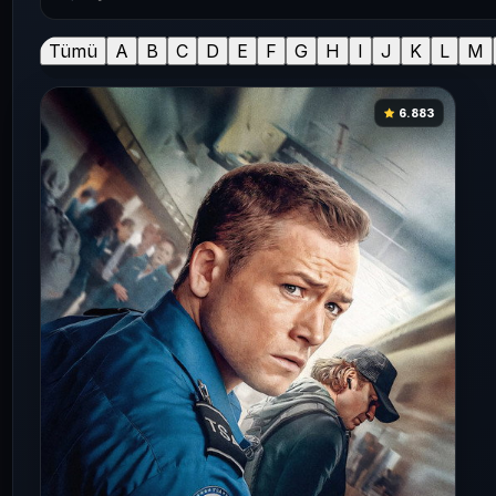
Tümü
A
B
C
D
E
F
G
H
I
J
K
L
M
6.883