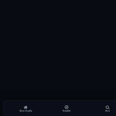
Ana Sayfa
Keşfet
Ara