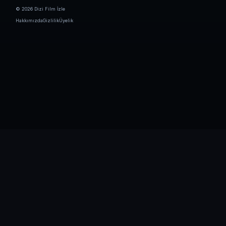
© 2026 Dizi Film İzle
Hakkımızda
Gizlilik
Üyelik