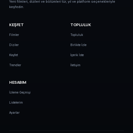
Yeni filmleri, dizileri ve bölümleri tür, yıl ve platform seçenekleriyle
keşfedin.
KEŞFET
TOPLULUK
Filmler
Topluluk
Diziler
Birlikte İzle
Keşfet
İçerik İste
Trendler
İletişim
HESABIM
İzleme Geçmişi
Listelerim
Ayarlar