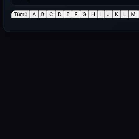
Tümü
A
B
C
D
E
F
G
H
I
J
K
L
M