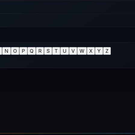
N
O
P
Q
R
S
T
U
V
W
X
Y
Z