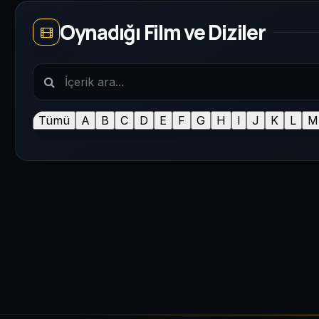
Oynadığı Film ve Diziler
Tümü
A
B
C
D
E
F
G
H
I
J
K
L
M