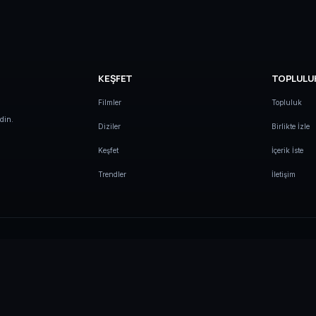
KEŞFET
TOPLULU
Filmler
Topluluk
din.
Diziler
Birlikte İzle
Keşfet
İçerik İste
Trendler
İletişim