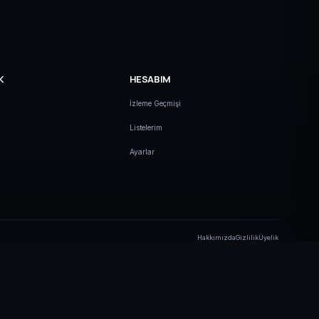
K
HESABIM
İzleme Geçmişi
Listelerim
Ayarlar
Hakkımızda
Gizlilik
Üyelik