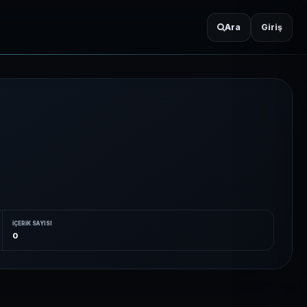
Ara
Giriş
İÇERIK SAYISI
0