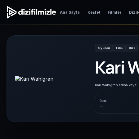
Ana Sayfa
Keşfet
Filmler
Dizil
Oyuncu
Film
Dizi
Kari 
Kari Wahlgren adına kayıtlı 
ÜLKE
—