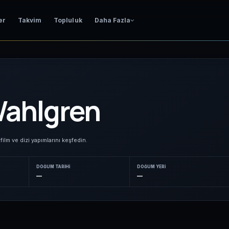
er
Takvim
Topluluk
Daha Fazla
Wahlgren
film ve dizi yapımlarını keşfedin.
DOĞUM TARIHI
DOĞUM YERI
—
—