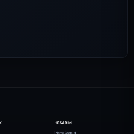
K
HESABIM
İzleme Geçmişi