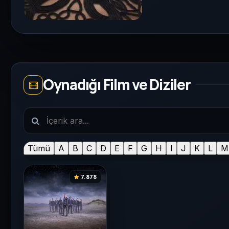
Oynadığı Film ve Diziler
Tümü
A
B
C
D
E
F
G
H
I
J
K
L
M
7.878