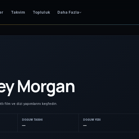
er
Takvim
Topluluk
Daha Fazla
ey Morgan
ı film ve dizi yapımlarını keşfedin.
DOĞUM TARIHI
DOĞUM YERI
—
—