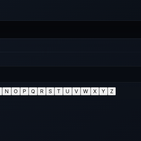
N
O
P
Q
R
S
T
U
V
W
X
Y
Z