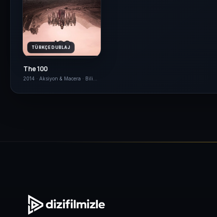
TÜRKÇE DUBLAJ
The 100
2014 · Aksiyon & Macera · Bilim Kurgu & Fantazi