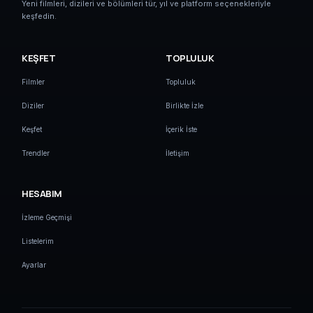
Yeni filmleri, dizileri ve bölümleri tür, yıl ve platform seçenekleriyle
keşfedin.
KEŞFET
TOPLULUK
Filmler
Topluluk
Diziler
Birlikte İzle
Keşfet
İçerik İste
Trendler
İletişim
HESABIM
İzleme Geçmişi
Listelerim
Ayarlar