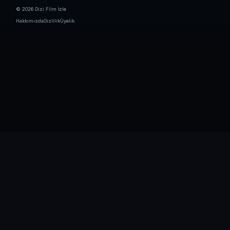
© 2026 Dizi Film İzle
Hakkımızda
Gizlilik
Üyelik