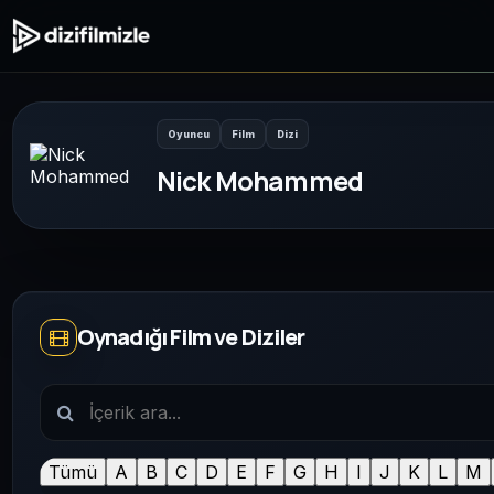
Oyuncu
Film
Dizi
Nick Mohammed
Oynadığı Film ve Diziler
Tümü
A
B
C
D
E
F
G
H
I
J
K
L
M