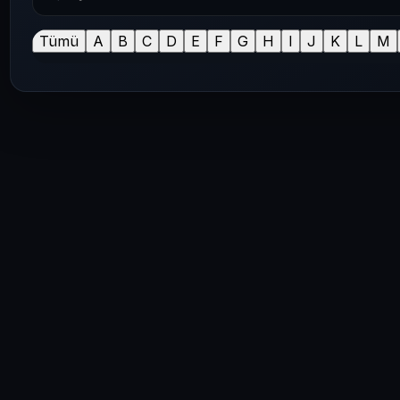
Tümü
A
B
C
D
E
F
G
H
I
J
K
L
M