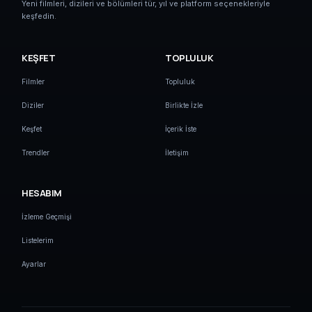
Yeni filmleri, dizileri ve bölümleri tür, yıl ve platform seçenekleriyle
keşfedin.
KEŞFET
TOPLULUK
Filmler
Topluluk
Diziler
Birlikte İzle
Keşfet
İçerik İste
Trendler
İletişim
HESABIM
İzleme Geçmişi
Listelerim
Ayarlar