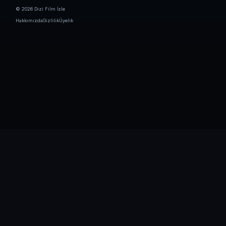
© 2026 Dizi Film İzle
Hakkımızda
Gizlilik
Üyelik