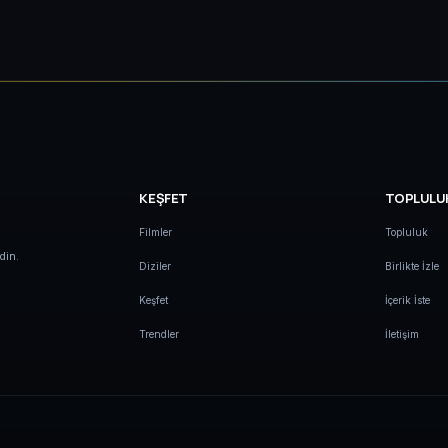
KEŞFET
TOPLULU
Filmler
Topluluk
din.
Diziler
Birlikte İzle
Keşfet
İçerik İste
Trendler
İletişim