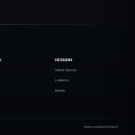
K
HESABIM
İzleme Geçmişi
Listelerim
Ayarlar
Hakkımızda
Gizlilik
Üyelik