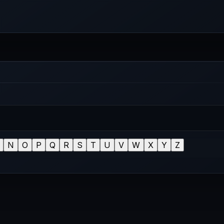
N
O
P
Q
R
S
T
U
V
W
X
Y
Z