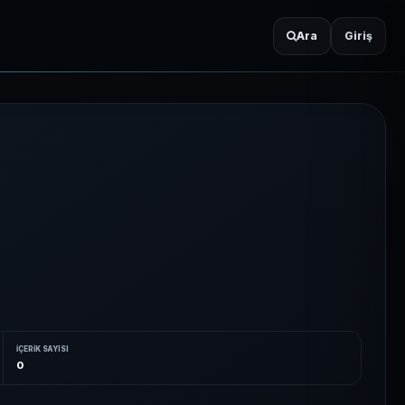
Ara
Giriş
İÇERIK SAYISI
0