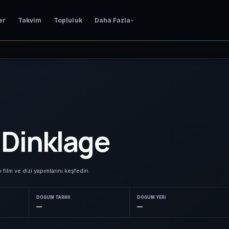
er
Takvim
Topluluk
Daha Fazla
 Dinklage
 film ve dizi yapımlarını keşfedin.
DOĞUM TARIHI
DOĞUM YERI
—
—