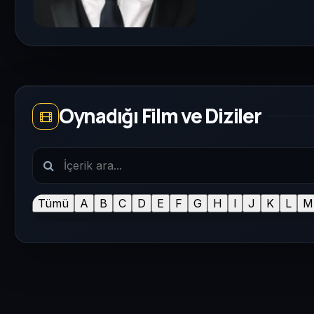
Oynadığı Film ve Diziler
Tümü
A
B
C
D
E
F
G
H
I
J
K
L
M