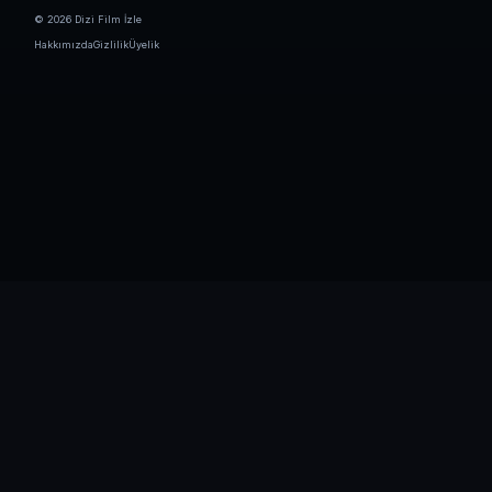
© 2026 Dizi Film İzle
Hakkımızda
Gizlilik
Üyelik