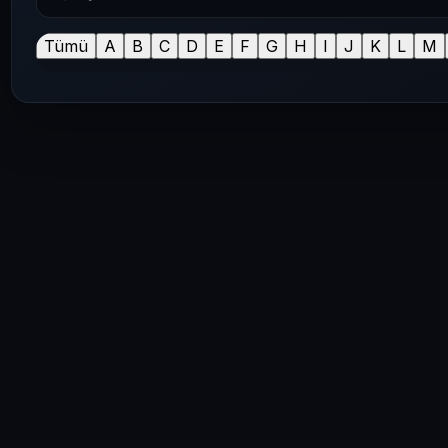
Tümü
A
B
C
D
E
F
G
H
I
J
K
L
M