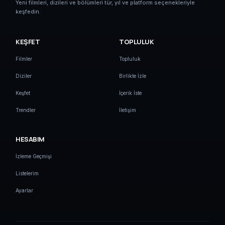
Yeni filmleri, dizileri ve bölümleri tür, yıl ve platform seçenekleriyle
keşfedin.
KEŞFET
TOPLULUK
Filmler
Topluluk
Diziler
Birlikte İzle
Keşfet
İçerik İste
Trendler
İletişim
HESABIM
İzleme Geçmişi
Listelerim
Ayarlar