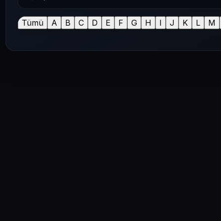
Tümü
A
B
C
D
E
F
G
H
I
J
K
L
M