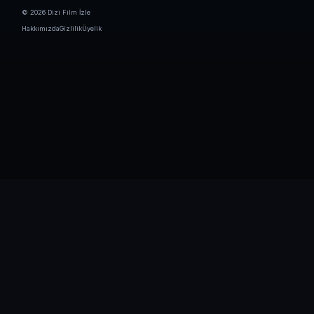
© 2026 Dizi Film İzle
Hakkımızda
Gizlilik
Üyelik