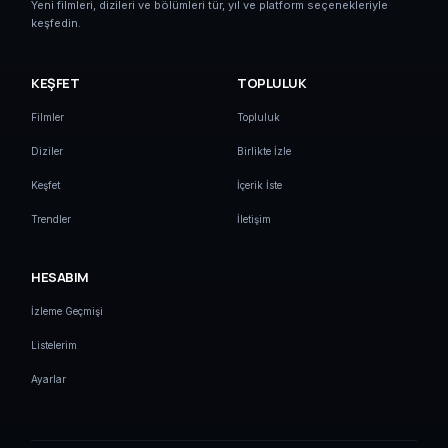
Yeni filmleri, dizileri ve bölümleri tür, yıl ve platform seçenekleriyle
keşfedin.
KEŞFET
TOPLULUK
Filmler
Topluluk
Diziler
Birlikte İzle
Keşfet
İçerik İste
Trendler
İletişim
HESABIM
İzleme Geçmişi
Listelerim
Ayarlar