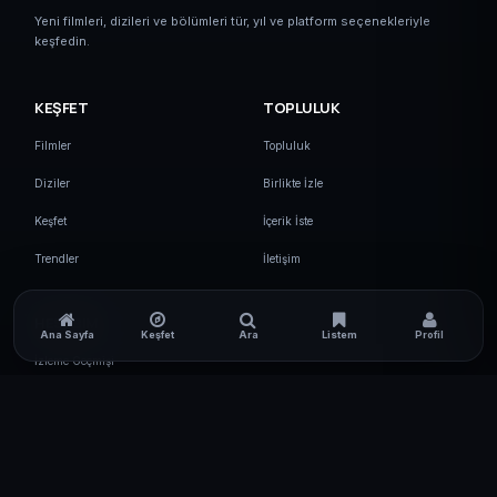
Yeni filmleri, dizileri ve bölümleri tür, yıl ve platform seçenekleriyle
keşfedin.
KEŞFET
TOPLULUK
Filmler
Topluluk
Diziler
Birlikte İzle
Keşfet
İçerik İste
Trendler
İletişim
HESABIM
Ana Sayfa
Keşfet
Ara
Listem
Profil
İzleme Geçmişi
Listelerim
Ayarlar