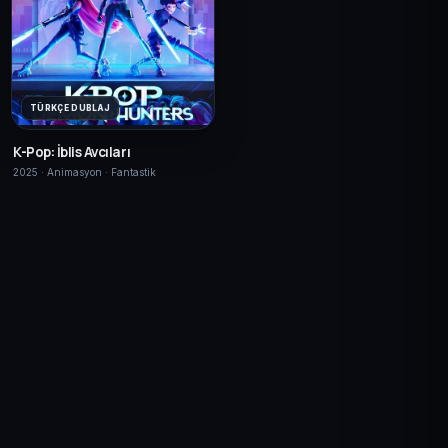
TÜRKÇE DUBLAJ
K-Pop: İblis Avcıları
2025 · Animasyon · Fantastik